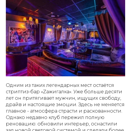
Одним из таких легендарных мест остаётся
стриптиз-бар «Zажигалка». Уже больше десяти
лет он притягивает мужчин, ищущих свободу,
драйв и настоящие эмоции. Здесь не меняется
главное - атмосфера страсти и раскованности.
Однако недавно клуб пережил полную
реновацию: обновили интерьер, оснастили
зал новой световой системой и сделали более