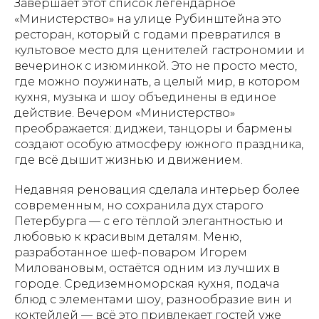
Завершает этот список легендарное
«Министерство» на улице Рубинштейна это
ресторан, который с годами превратился в
культовое место для ценителей гастрономии и
вечеринок с изюминкой. Это не просто место,
где можно поужинать, а целый мир, в котором
кухня, музыка и шоу объединены в единое
действие. Вечером «Министерство»
преображается: диджеи, танцоры и бармены
создают особую атмосферу южного праздника,
где всё дышит жизнью и движением.
Недавняя реновация сделала интерьер более
современным, но сохранила дух старого
Петербурга — с его тёплой элегантностью и
любовью к красивым деталям. Меню,
разработанное шеф-поваром Игорем
Миловановым, остаётся одним из лучших в
городе. Средиземноморская кухня, подача
блюд с элементами шоу, разнообразие вин и
коктейлей — всё это привлекает гостей уже