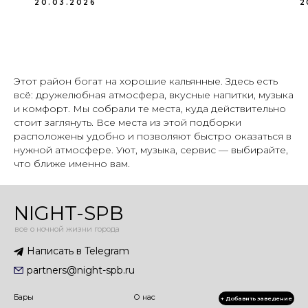
20.03.2026
2
Этот район богат на хорошие кальянные. Здесь есть
всё: дружелюбная атмосфера, вкусные напитки, музыка
и комфорт. Мы собрали те места, куда действительно
стоит заглянуть. Все места из этой подборки
расположены удобно и позволяют быстро оказаться в
нужной атмосфере. Уют, музыка, сервис — выбирайте,
что ближе именно вам.
NIGHT-SPB
все о ночной жизни города
Написать в Telegram
partners@night-spb.ru
Бары
О нас
+ Добавить заведение