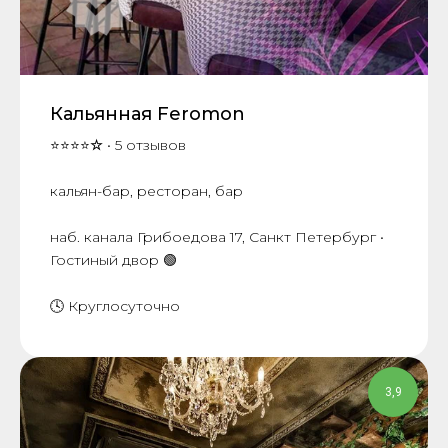
Кальянная Feromon
⭐⭐⭐⭐
☆
• 5 отзывов
кальян-бар, ресторан, бар
наб. канала Грибоедова 17, Санкт Петербург •
Гостиный двор 🟢
🕓 Круглосуточно
3,9