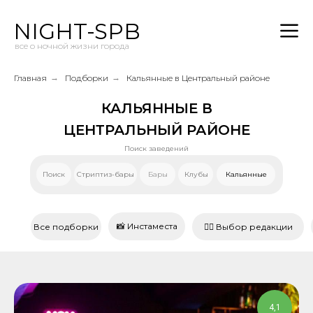
NIGHT-SPB
все о ночной жизни города
Главная
→
Подборки
→
Кальянные в Центральный районе
КАЛЬЯННЫЕ В
ЦЕНТРАЛЬНЫЙ РАЙОНЕ
Поиск заведений
Поиск
Стриптиз-бары
Бары
Клубы
Кальянные
📸 Инстаместа
Все подборки
❤️‍🔥 Выбор редакции
4,1