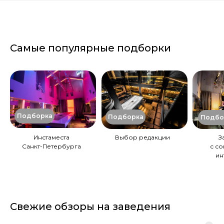
Самые популярные подборки
Подборка
Подборка
Подбо
Инстаместа
Выбор редакции
З
Санкт-Петербурга
с с
ин
Свежие обзоры на заведения