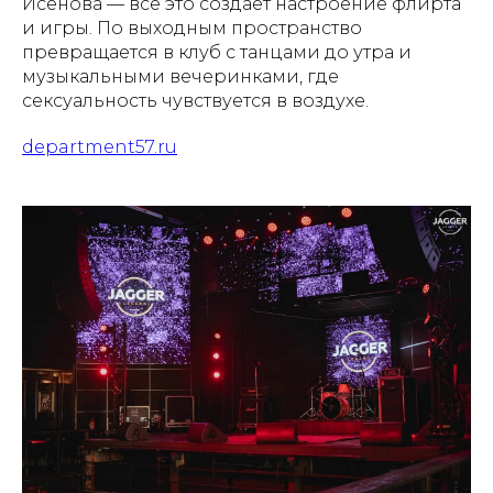
Исенова — всё это создаёт настроение флирта
и игры. По выходным пространство
превращается в клуб с танцами до утра и
музыкальными вечеринками, где
сексуальность чувствуется в воздухе.
department57.ru