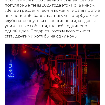
программой и собственным стилем. Самые
популярные темы 2025 года это «Ночь кино»,
«Вечер грехов», «Неон и кожа», «Пираты против
ангелов» и «Кабаре двадцатых». Петербургские
клубы соревнуются в креативности, создавая
уникальные события, где всё подчинено
одной идее. Подарить гостям возможность
стать другими хотя бы на одну ночь.