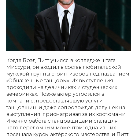
Когда Брэд Питт учился в колледже штата
Миссури, он входил в состав любительской
мужской группы стриптизёров под названием
«Обнаженные танцоры». Их выступления
проходили на девичниках и студенческих
вечеринках. Позже актёр устроился в
компанию, предоставлявшую услуги
танцовщиц, и даже сопровождал девушек на
выступления, присматривая за их костюмами.
Именно работа с танцовщицами стала для
него переломным моментом: одна из них
посещала курсы актёрского мастерства, и Питт