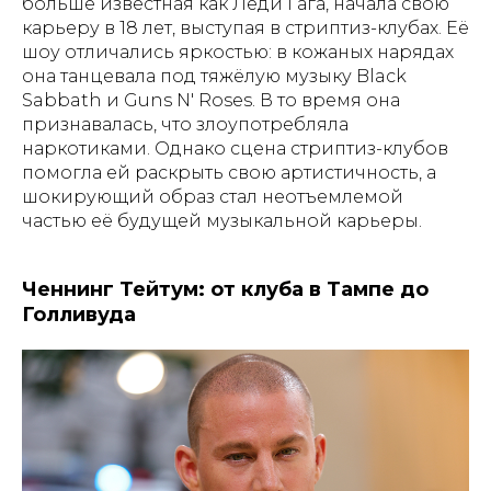
больше известная как Леди Гага, начала свою
карьеру в 18 лет, выступая в стриптиз-клубах. Её
шоу отличались яркостью: в кожаных нарядах
она танцевала под тяжёлую музыку Black
Sabbath и Guns N' Roses. В то время она
признавалась, что злоупотребляла
наркотиками. Однако сцена стриптиз-клубов
помогла ей раскрыть свою артистичность, а
шокирующий образ стал неотъемлемой
частью её будущей музыкальной карьеры.
Ченнинг Тейтум: от клуба в Тампе до
Голливуда