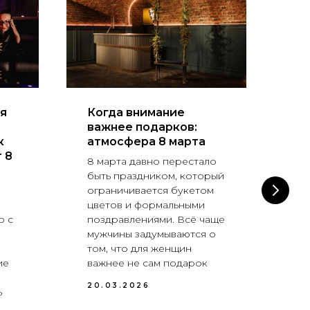
я
Когда внимание
Ве
важнее подарков:
по
к
атмосфера 8 марта
фо
 8
по
8 марта давно перестало
быть праздником, который
23
ограничивается букетом
пе
цветов и формальными
по
о с
поздравлениями. Всё чаще
по
мужчины задумываются о
ст
том, что для женщин
На
ие
важнее не сам подарок
тр
20.03.2026
20
ь