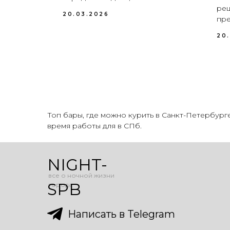
реш
20.03.2026
пре
20
Топ бары, где можно курить в Санкт-Петербурге
время работы для в СПб.
NIGHT-
все о ночной жизни
SPB
города
Написать в Telegram