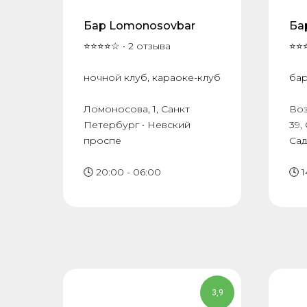
Бар Lomonosovbar
Ба
⭐⭐⭐⭐☆ • 2 отзыва
⭐⭐⭐
ночной клуб, караоке-клуб
ба
Ломоносова, 1, Санкт
​Во
Петербург • Невский
39,
проспе
Са
🕓 20:00 - 06:00
🕓 
3,9