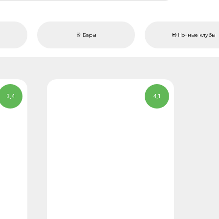
🥂 Бары
😎 Ночные клубы
3,4
4,1