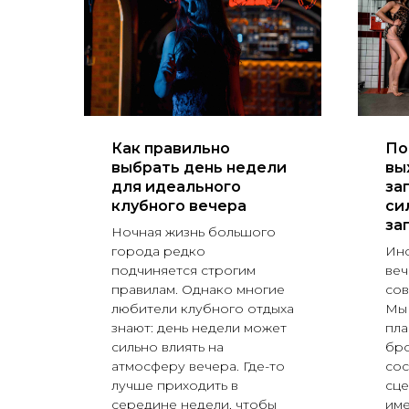
ки
Как правильно
По
выбрать день недели
вы
для идеального
за
клубного вечера
си
за
Ночная жизнь большого
города редко
Ино
й
подчиняется строгим
веч
правилам. Однако многие
со
т
любители клубного отдыха
Мы
знают: день недели может
пла
и
сильно влиять на
бро
атмосферу вечера. Где-то
сос
лучше приходить в
сце
середине недели, чтобы
им