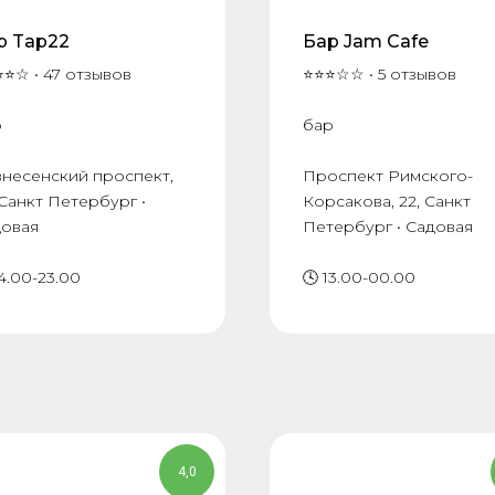
р Tap22
Бар Jam Cafe
⭐☆ • 47 отзывов
⭐⭐⭐☆☆ • 5 отзывов
р
бар
знесенский проспект,
Проспект Римского-
 Санкт Петербург •
Корсакова, 22, Санкт
довая
Петербург • Садовая
14.00-23.00
🕓 13.00-00.00
4,0