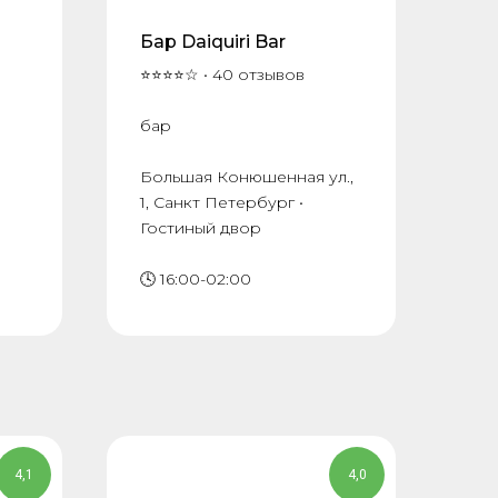
Бар Daiquiri Bar
⭐⭐⭐⭐☆ • 40 отзывов
бар
Большая Конюшенная ул.,
1, Санкт Петербург •
Гостиный двор
🕓 16:00-02:00
4,1
4,0