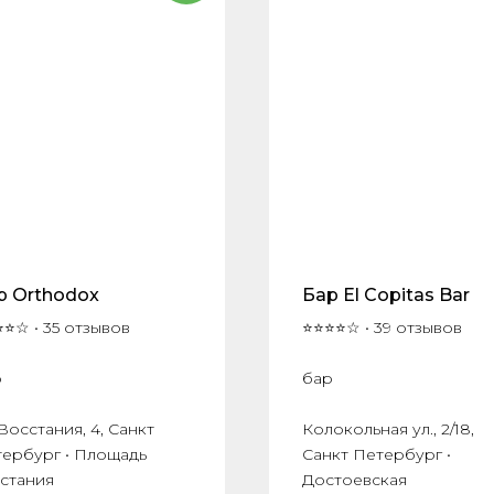
р Orthodox
Бар El Copitas Bar
⭐☆ • 35 отзывов
⭐⭐⭐⭐☆ • 39 отзывов
р
бар
 Восстания, 4, Санкт
Колокольная ул., 2/18,
ербург • Площадь
Санкт Петербург •
стания
Достоевская