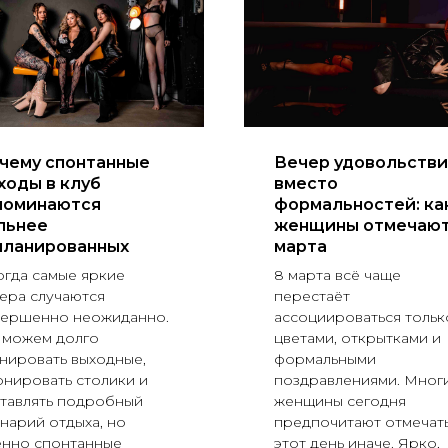
чему спонтанные
Вечер удовольстви
ходы в клуб
вместо
поминаются
формальностей: ка
льнее
женщины отмечают
планированных
марта
гда самые яркие
8 марта всё чаще
ера случаются
перестаёт
вершенно неожиданно.
ассоциироваться тольк
 можем долго
цветами, открытками и
нировать выходные,
формальными
нировать столики и
поздравлениями. Мног
тавлять подробный
женщины сегодня
нарий отдыха, но
предпочитают отмечат
енно спонтанные
этот день иначе. Ярко,