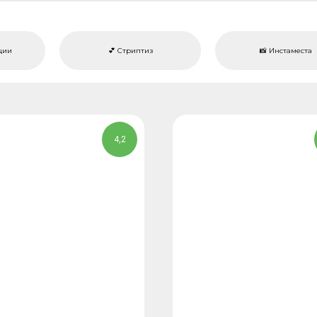
кции
💕 Стриптиз
📸 Инстаместа
4,2