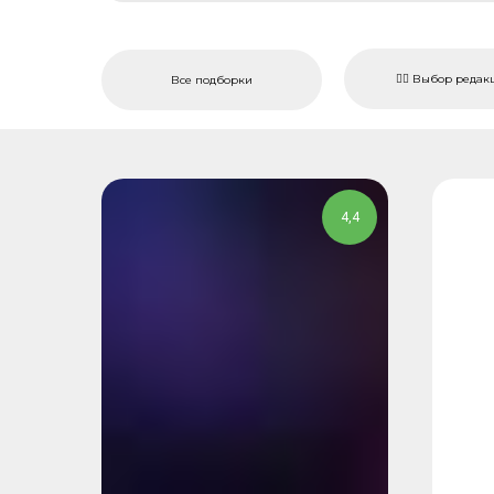
❤️‍🔥 Выбор реда
Все подборки
4,4