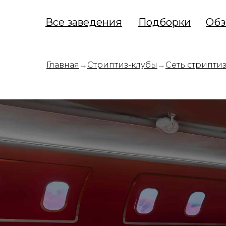
Все заведения
Подборки
Обз
Главная
→
Стриптиз-клубы
→
Сеть стрипти