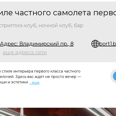
тиле частного самолета перв
стриптиз-клуб, ночной клуб, бар
Адрес: Владимирский пр., 8
bort1.
еще адреса сети
 стиле интерьера первого класса частного
елочей. Здесь вас ждёт не просто вечер —
оши и эстетики
...еще