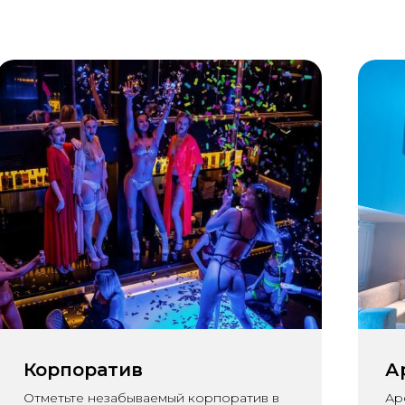
Корпоратив
А
Отметьте незабываемый корпоратив в
Ар