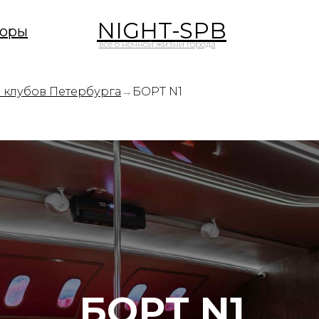
NIGHT-SPB
оры
все о ночной жизни города
з клубов Петербурга
→
БOРT N1
БOРT N1