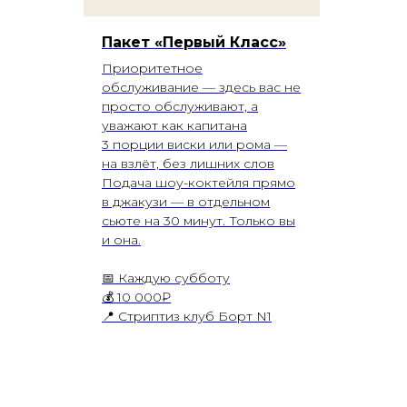
Пакет «Первый Класс»
Приоритетное
обслуживание — здесь вас не
просто обслуживают, а
уважают как капитана
3 порции виски или рома —
на взлёт, без лишних слов
Подача шоу-коктейля прямо
в джакузи — в отдельном
сьюте на 30 минут. Только вы
и она.
📅 Каждую субботу
💰 10 000₽
📍 Стриптиз клуб Борт N1