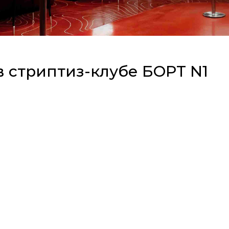
 стриптиз-клубе БOРT N1