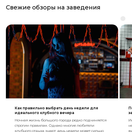
Свежие обзоры на заведения
Как правильно выбрать день недели для
П
идеального клубного вечера
з
Ночная жизнь большого города редко подчиняется
И
строгим правилам. Однако многие любители
н
клубного отдыха знают: день недели может сильно
в