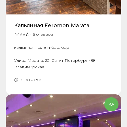
Кальянная Feromon Marata
⭐⭐⭐⭐
☆
• 6 отзывов
кальянная, кальян-бар, бар
​Улица Марата, 23, Санкт Петербург • 🟢
Владимирская
🕓 10:00 - 6:00
4,6