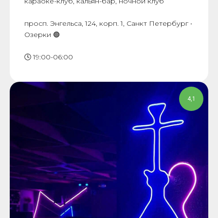
караоке-клуб, кальян-бар, ночной клуб
просп. Энгельса, 124, корп. 1, Санкт Петербург •
Озерки 🟢
🕓 19:00-06:00
4,1