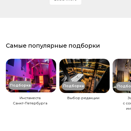
Самые популярные подборки
Подборка
Подборка
Подбо
Инстаместа
Выбор редакции
З
Санкт-Петербурга
с с
ин