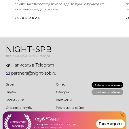
влиять на атмосферу вечера. Где-то лучше приходить
п
в середине недели, чтобы
р
20.03.2026
2
NIGHT-SPB
все о ночной жизни города
Написать в Telegram
partners@night-spb.ru
Бары
О нас
+ Добавить заведение
Клубы
Обзоры
+ Добавить событие
Кальянные
Вакансии
Стриптиз-клубы
Реклама на сайте
Поиск заведения
Ищем авторов статей
Клуб "Тени"
Подборки заведений
Посмотреть
пространство искусства, где
эстетика и энергия