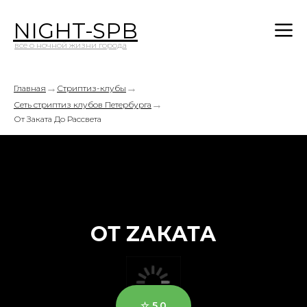
NIGHT-SPB
все о ночной жизни города
→
→
Главная
Стриптиз-клубы
→
Сеть стриптиз клубов Петербурга
От Заката До Рассвета
ОТ ZАКАТA
☆ 5,0