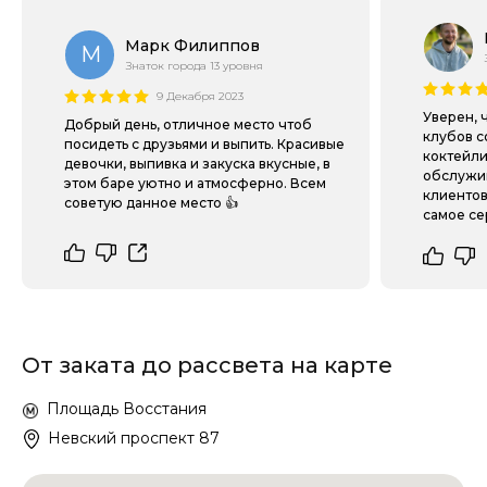
Марк Филиппов
М
Знаток города 13 уровня
9 Декабря 2023
Уверен, 
Добрый день, отличное место чтоб
клубов с
посидеть с друзьями и выпить. Красивые
коктейли
девочки, выпивка и закуска вкусные, в
обслужив
этом баре уютно и атмосферно. Всем
клиентов
советую данное место 👍
сaмое се
От заката до рассвета на карте
Площадь Восстания
Невский проспект 87