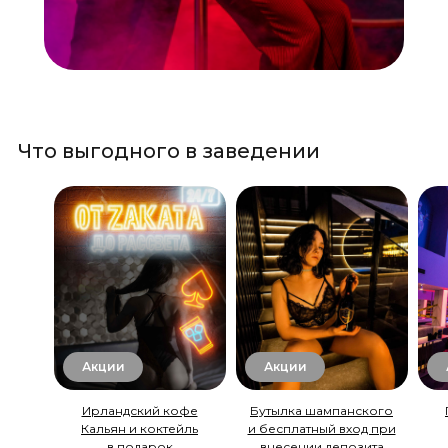
Что выгодного в заведении
Акции
Акции
Ирландский кофе
Бутылка шампанского
Кальян и коктейль
и бесплатный вход при
в подарок
внесении депозита