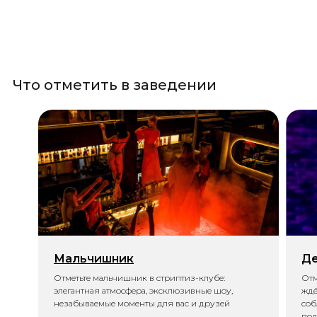
Что отметить в заведении
Мальчишник
Де
Отметьте мальчишник в стриптиз-клубе:
Отм
элегантная атмосфера, эксклюзивные шоу,
ждё
незабываемые моменты для вас и друзей
соб
под