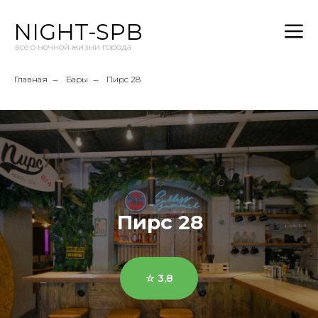
NIGHT-SPB
все о ночной жизни города
Главная
→
Бары
→
Пирс 28
Пирс 28
☆ 3,8