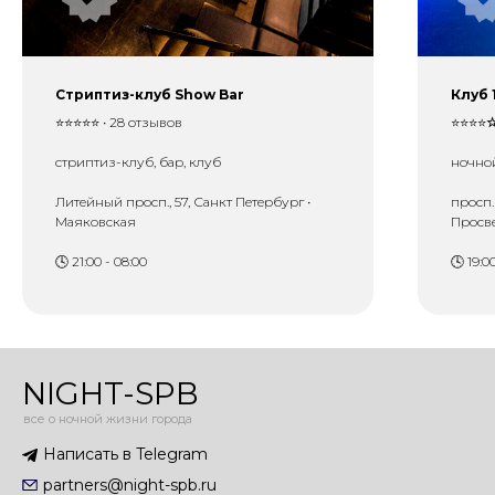
Стриптиз-клуб Show Bar
Клуб 
⭐⭐⭐⭐⭐ • 28 отзывов
⭐⭐⭐⭐
стриптиз-клуб, бар, клуб
ночной
Литейный просп., 57, Санкт Петербург •
просп.
Маяковская
Просв
🕓 21:00 - 08:00
🕓 19:0
NIGHT-SPB
все о ночной жизни города
Написать в Telegram
partners@night-spb.ru