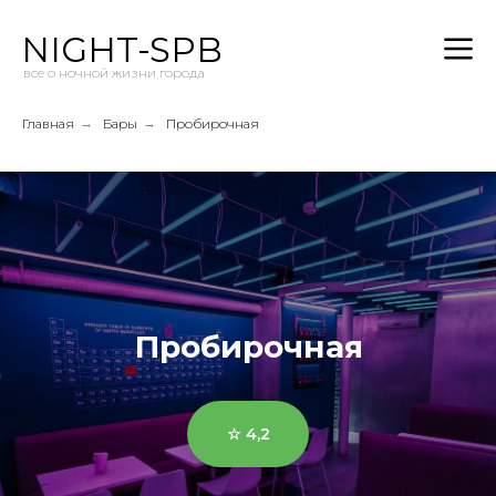
NIGHT-SPB
все о ночной жизни города
Главная
→
Бары
→
Пробирочная
Пробирочная
☆ 4,2