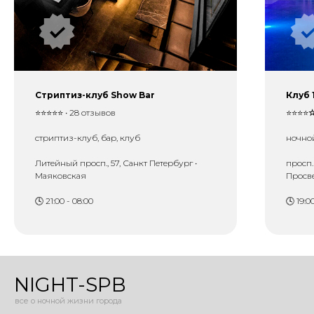
Стриптиз-клуб Show Bar
Клуб 
⭐⭐⭐⭐⭐ • 28 отзывов
⭐⭐⭐⭐
стриптиз-клуб, бар, клуб
ночной
Литейный просп., 57, Санкт Петербург •
просп.
Маяковская
Просв
🕓 21:00 - 08:00
🕓 19:0
NIGHT-SPB
все о ночной жизни города